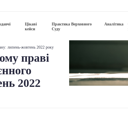
одавчі
Цікаві
Практика Верховного
Аналітика
кейси
Суду
тану: липень-жовтень 2022 року
ому праві
оєнного
ень 2022