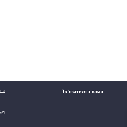
Зв’язатися з нами
іни
уду