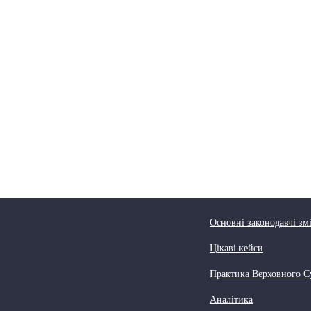
Основні законодавчі зм
Цікаві кейси
Практика Верховного С
Аналітика