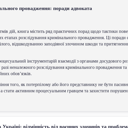
льного провадження: поради адвоката
мів дій, книга містить ряд практичних порад щодо тактики пове
их етапах розслідування кримінального провадження. Ці поради 
рпілого, відшкодуванню заподіяної злочином шкоди та притягнен
процесуальний інструментарій взаємодії з органами досудового ро
і у разі неналежного розслідування кримінального провадження т
йних обов’язків.
іння того, як потерпілому або його представнику не бути пасив
 а стати активним процесуальним гравцем та захистити порушені
 Україні: відмінність від воєнних злочинів та пробле