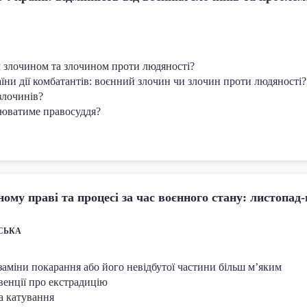
м злочином та злочином проти людяності?
аїни дії комбатантів: воєнний злочин чи злочин проти людяності?
злочинів?
нюватиме правосуддя?
ому праві та процесі за час воєнного стану: листопад-
НСЬКА
 заміни покарання або його невідбутої частини більш м’яким
венції про екстрадицію
за катування