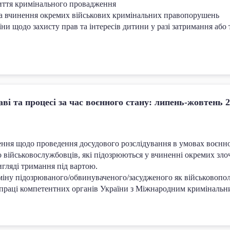
риття кримінального провадження
 за вчинення окремих військових кримінальних правопорушень
ни щодо захисту прав та інтересів дитини у разі затримання або 
ві та процесі за час воєнного стану: липень-жовтень 
ення щодо проведення досудового розслідування в умовах воєнно
до військовослужбовців, які підозрюються у вчиненні окремих зло
игляді тримання під вартою.
міну підозрюваного/обвинуваченого/засудженого як військовопо
впраці компетентних органів України з Міжнародним криміналь