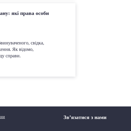
ану: які права особи
бвинуваченого, свідка,
ення. Як відомо,
яду справи.
Зв’язатися з нами
іни