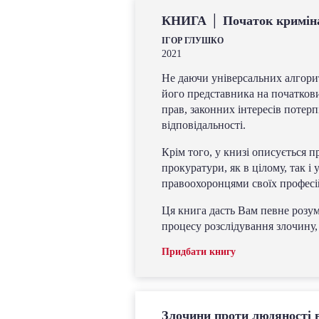
КНИГА │ Початок криміна
ІГОР ГЛУШКО
2021
Не даючи універсальних алгорит
його представника на початков
прав, законних інтересів поте
відповідальності.
Крім того, у книзі описується 
прокуратури, як в цілому, так 
правоохоронцями своїх професі
Ця книга дасть Вам певне розум
процесу розслідування злочину,
Придбати книгу
Злочини проти людяності в