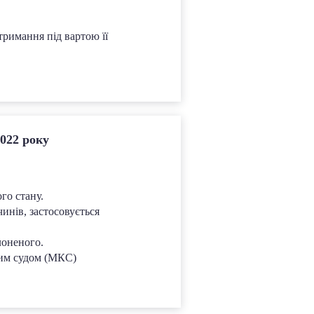
тримання під вартою її
2022 року
го стану.
чинів, застосовується
лоненого.
ним судом (МКС)