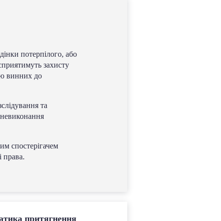
дінки потерпілого, або
сприятимуть захисту
ню винних до
зслідування та
а невиконання
ним спостерігачем
 права.
матика притягнення