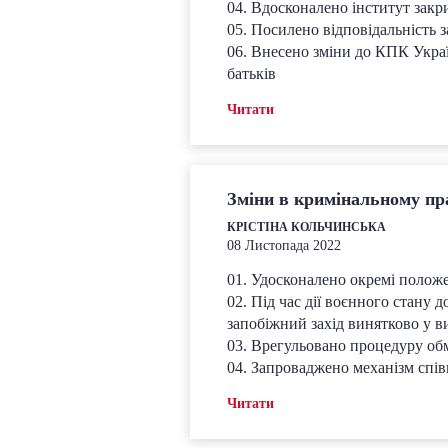
04. Вдосконалено інститут зак
05. Посилено відповідальність
06. Внесено зміни до КПК Украї
батьків
Читати
Зміни в кримінальному пра
КРІСТІНА КОЛЬЧИНСЬКА
08 Листопада 2022
01. Удосконалено окремі полож
02. Під час дії воєнного стану 
запобіжний захід винятково у в
03. Врегульовано процедуру об
04. Запроваджено механізм спі
Читати