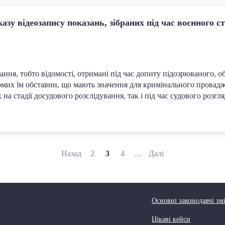
зу відеозапису показань, зібраних під час воєнного ст
ання, тобто відомості, отримані під час допиту підозрюваного, о
омих їм обставин, що мають значення для кримінального провадж
на стадії досудового розслідування, так і під час судового розгл
Назад
2
3
4
…
Далі
Основні законодавчі зм
Цікаві кейси